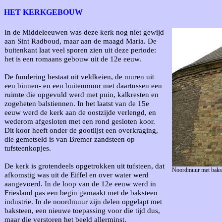
HET KERKGEBOUW
In de Middeleeuwen was deze kerk nog niet gewijd
aan Sint Radboud, maar aan de maagd Maria. De
buitenkant laat veel sporen zien uit deze periode:
het is een romaans gebouw uit de 12e eeuw.
De fundering bestaat uit veldkeien, de muren uit
een binnen- en een buitenmuur met daartussen een
ruimte die opgevuld werd met puin, kalkresten en
zogeheten balstiennen. In het laatst van de 15e
eeuw werd de kerk aan de oostzijde verlengd, en
wederom afgesloten met een rond gesloten koor.
Dit koor heeft onder de gootlijst een overkraging,
die gemetseld is van Bremer zandsteen op
tufsteenkopjes.
De kerk is grotendeels opgetrokken uit tufsteen, dat
Noordmuur met bakst
afkomstig was uit de Eiffel en over water werd
aangevoerd. In de loop van de 12e eeuw werd in
Friesland pas een begin gemaakt met de baksteen
industrie. In de noordmuur zijn delen opgelapt met
baksteen, een nieuwe toepassing voor die tijd dus,
maar die verstoren het beeld allerminst.